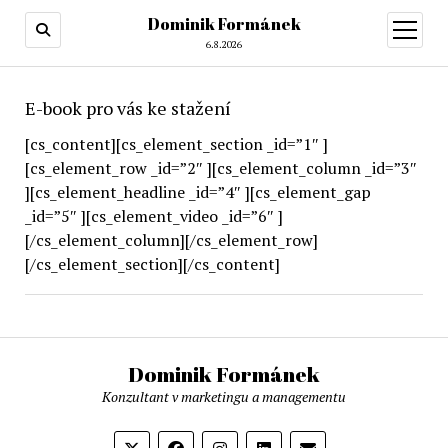
Dominik Formánek
otevřít
menu
6.8.2026
E-book pro vás ke stažení
[cs_content][cs_element_section _id=”1″ ]
[cs_element_row _id=”2″ ][cs_element_column _id=”3″
][cs_element_headline _id=”4″ ][cs_element_gap
_id=”5″ ][cs_element_video _id=”6″ ]
[/cs_element_column][/cs_element_row]
[/cs_element_section][/cs_content]
Dominik Formánek
Konzultant v marketingu a managementu