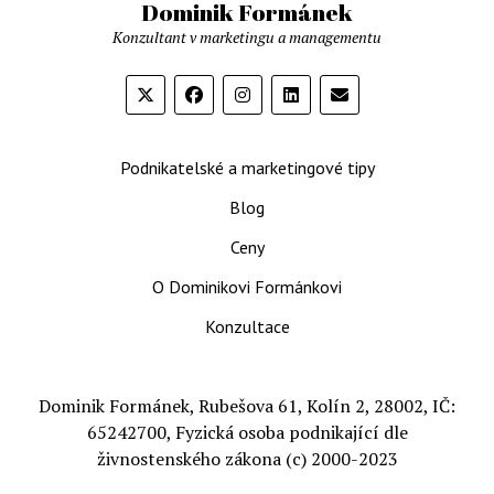
Dominik Formánek
špatně,
Konzultant v marketingu a managementu
když
zákazníci
nakupují
jen
jednou
Podnikatelské a marketingové tipy
Blog
Ceny
O Dominikovi Formánkovi
Konzultace
Dominik Formánek, Rubešova 61, Kolín 2, 28002, IČ:
65242700, Fyzická osoba podnikající dle
živnostenského zákona (c) 2000-2023