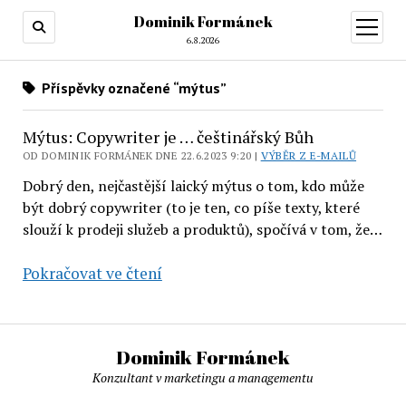
Dominik Formánek
otevřít
menu
6.8.2026
Příspěvky označené “mýtus”
Mýtus: Copywriter je … češtinářský Bůh
OD DOMINIK FORMÁNEK DNE 22.6.2023 9:20 |
VÝBĚR Z E-MAILŮ
Dobrý den, nejčastější laický mýtus o tom, kdo může
být dobrý copywriter (to je ten, co píše texty, které
slouží k prodeji služeb a produktů), spočívá v tom, že…
Mýtus:
Pokračovat ve čtení
Copywriter
je
…
Dominik Formánek
češtinářský
Konzultant v marketingu a managementu
Bůh