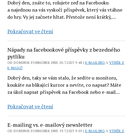
podnikání
Dobrý den, znáte to, rolujete zeď na Facebooku
a najednou na vás vyskočí příspěvek, který vás vtáhne
do hry. Vy jej začnete hltat. Přestože není krátký,…
Poutavé
Pokračovat ve čtení
příspěvky
na
Nápady na facebookové příspěvky z bezedného
sociální
pytlíku
sítě,
OD DOMINIK FORMÁNEK DNE 20.7.2023 9:48 |
E-MAILING
A
VÝBĚR Z
E-MAILŮ
blog
nebo
Dobrý den, taky se vám stalo, že sedíte u monitoru,
koukáte na blikající kurzor a nevíte, co napsat? Máte
e-
za úkol napsat příspěvek na Facebook nebo e-mail…
mailing
napsané
Nápady
Pokračovat ve čtení
za
na
15
facebookové
minut
E-mailing vs. e-mailový newsletter
příspěvky
OD DOMINIK FORMÁNEK DNE 19.7.2023 9:05 |
E-MAILING
A
VÝBĚR Z