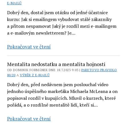
z bezedného
E-MAILŮ
pytlíku
Dobrý den, dostal jsem otázku od jedné účastnice
kurzu: Jak si emailingem vybudovat stálé zákazníky
a přitom nespamovat Jaký je rozdíl mezi e-mailingem
a e-mailovým newsletterem? Je…
E-
Pokračovat ve čtení
mailing
vs.
Mentalita nedostatku a mentalita hojnosti
e-
OD DOMINIK FORMÁNEK DNE 18.7.2023 9:03 |
PARETOVO PRAVIDLO
mailový
80/20
A
VÝBĚR Z E-MAILŮ
newsletter
Dobrý den, před nedávnem jsem poslouchal video
jednoho úspěšného markeťáka Michaela McLeana a on
popisoval rozdíl v kupujících. Mluvil o kurzech, které
pořádá, a o rozdílné mentalitě lidí, kteří si…
Mentalita
Pokračovat ve čtení
nedostatku