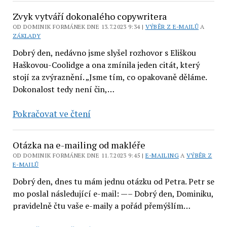
a mentalita
Zvyk vytváří dokonalého copywritera
hojnosti
OD DOMINIK FORMÁNEK DNE 13.7.2023 9:34 |
VÝBĚR Z E-MAILŮ
A
ZÁKLADY
Dobrý den, nedávno jsme slyšel rozhovor s Eliškou
Haškovou-Coolidge a ona zmínila jeden citát, který
stojí za zvýraznění. „Jsme tím, co opakovaně děláme.
Dokonalost tedy není čin,…
Zvyk
Pokračovat ve čtení
vytváří
dokonalého
Otázka na e-mailing od makléře
copywritera
OD DOMINIK FORMÁNEK DNE 11.7.2023 9:45 |
E-MAILING
A
VÝBĚR Z
E-MAILŮ
Dobrý den, dnes tu mám jednu otázku od Petra. Petr se
mo poslal následující e-mail: —– Dobrý den, Dominiku,
pravidelně čtu vaše e-maily a pořád přemýšlím…