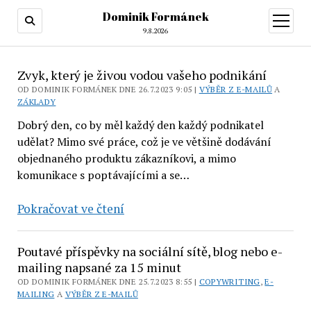
Dominik Formánek
otevřít
menu
9.8.2026
Dominik
Zvyk, který je živou vodou vašeho podnikání
Formánek
OD DOMINIK FORMÁNEK DNE 26.7.2023 9:05 |
VÝBĚR Z E-MAILŮ
A
ZÁKLADY
Dobrý den, co by měl každý den každý podnikatel
udělat? Mimo své práce, což je ve většině dodávání
objednaného produktu zákazníkovi, a mimo
komunikace s poptávajícími a se…
Zvyk,
Pokračovat ve čtení
který
je
Poutavé příspěvky na sociální sítě, blog nebo e-
živou
mailing napsané za 15 minut
vodou
OD DOMINIK FORMÁNEK DNE 25.7.2023 8:55 |
COPYWRITING
,
E-
MAILING
A
VÝBĚR Z E-MAILŮ
vašeho