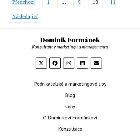
Předchozí
1
…
9
10
11
příspěvků
bez
potřeby
Následující
velkých
rozpočtů
Dominik Formánek
Konzultant v marketingu a managementu
Podnikatelské a marketingové tipy
Blog
Ceny
O Dominikovi Formánkovi
Konzultace