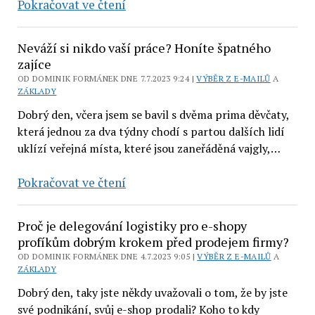
Otázka
Pokračovat ve čtení
na
e-
Neváží si nikdo vaší práce? Honíte špatného
mailing
zajíce
od
OD DOMINIK FORMÁNEK DNE 7.7.2023 9:24 |
VÝBĚR Z E-MAILŮ
A
ZÁKLADY
makléře
Dobrý den, včera jsem se bavil s dvěma prima děvčaty,
která jednou za dva týdny chodí s partou dalších lidí
uklízí veřejná místa, které jsou zaneřáděná vajgly,…
Neváží
Pokračovat ve čtení
si
nikdo
Proč je delegování logistiky pro e-shopy
vaší
profíkům dobrým krokem před prodejem firmy?
práce?
OD DOMINIK FORMÁNEK DNE 4.7.2023 9:05 |
VÝBĚR Z E-MAILŮ
A
ZÁKLADY
Honíte
špatného
Dobrý den, taky jste někdy uvažovali o tom, že by jste
své podnikání, svůj e-shop prodali? Koho to kdy
zajíce