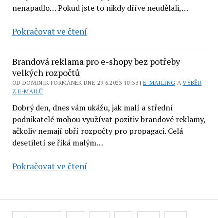
nenapadlo… Pokud jste to nikdy dříve neudělali,…
Proč
Pokračovat ve čtení
je
delegování
Brandová reklama pro e-shopy bez potřeby
logistiky
velkých rozpočtů
pro
OD DOMINIK FORMÁNEK DNE 29.6.2023 10:33 |
E-MAILING
A
VÝBĚR
Z E-MAILŮ
e-
shopy
Dobrý den, dnes vám ukážu, jak malí a střední
podnikatelé mohou využívat pozitiv brandové reklamy,
profíkům
ačkoliv nemají obří rozpočty pro propagaci. Celá
dobrým
desetiletí se říká malým…
krokem
před
Brandová
Pokračovat ve čtení
prodejem
reklama
firmy?
pro
e-
Stránkování
shopy