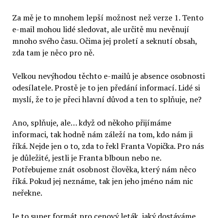
Za mě je to mnohem lepší možnost než verze 1. Tento
e-mail mohou lidé sledovat, ale určitě mu nevěnují
mnoho svého času. Očima jej proletí a seknutí obsah,
zda tam je něco pro ně.
Velkou nevýhodou těchto e-mailů je absence osobnosti
odesílatele. Prostě je to jen předání informací. Lidé si
myslí, že to je přeci hlavní důvod a ten to splňuje, ne?
Ano, splňuje, ale… když od někoho přijímáme
informaci, tak hodně nám záleží na tom, kdo nám ji
říká. Nejde jen o to, zda to řekl Franta Vopička. Pro nás
je důležité, jestli je Franta blboun nebo ne.
Potřebujeme znát osobnost člověka, který nám něco
říká. Pokud jej neznáme, tak jen jeho jméno nám nic
neřekne.
Je to super formát pro cenový leták, jaký dostáváme