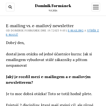
Dominik Formánek
otevřít
menu
9.8.2026
E-mailing vs. e-mailový newsletter
OD DOMINIK FORMÁNEK DNE 19.7.2023 9:05 |
E-MAILING
A
VÝBĚR Z
E-MAILŮ
Dobrý den,
dostal jsem otázku od jedné účastnice kurzu: Jak si
emailingem vybudovat stálé zákazníky a přitom
nespamovat
Jaký je rozdíl mezi e-mailingem a e-mailovým
newsletterem?
Je to moc dobrá otázka! Toto se totiž hodně plete.
Existují 2 disciplíny, které mají stejný cíl, ale různé