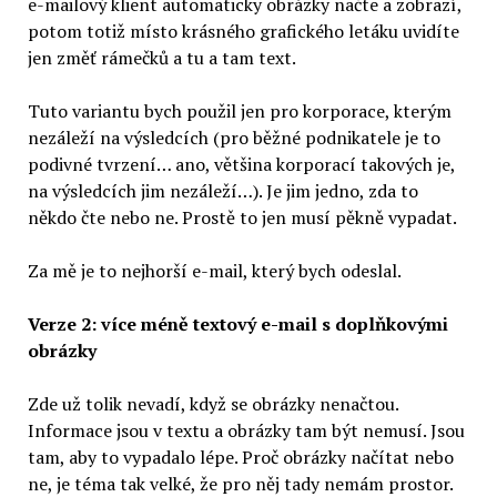
e-mailový klient automaticky obrázky načte a zobrazí,
potom totiž místo krásného grafického letáku uvidíte
jen změť rámečků a tu a tam text.
Tuto variantu bych použil jen pro korporace, kterým
nezáleží na výsledcích (pro běžné podnikatele je to
podivné tvrzení… ano, většina korporací takových je,
na výsledcích jim nezáleží…). Je jim jedno, zda to
někdo čte nebo ne. Prostě to jen musí pěkně vypadat.
Za mě je to nejhorší e-mail, který bych odeslal.
Verze 2: více méně textový e-mail s doplňkovými
obrázky
Zde už tolik nevadí, když se obrázky nenačtou.
Informace jsou v textu a obrázky tam být nemusí. Jsou
tam, aby to vypadalo lépe. Proč obrázky načítat nebo
ne, je téma tak velké, že pro něj tady nemám prostor.