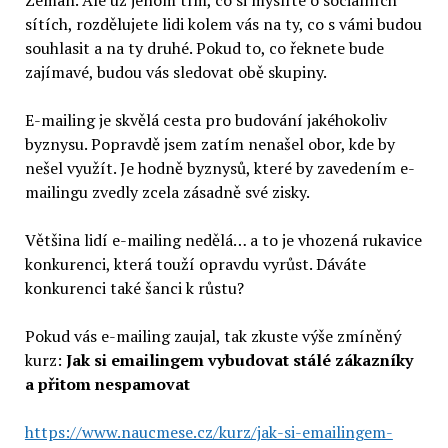
Zeman. Ale už jenom tím, co si myslíte o sociálních
sítích, rozdělujete lidi kolem vás na ty, co s vámi budou
souhlasit a na ty druhé. Pokud to, co řeknete bude
zajímavé, budou vás sledovat obě skupiny.
E-mailing je skvělá cesta pro budování jakéhokoliv
byznysu. Popravdě jsem zatím nenašel obor, kde by
nešel využít. Je hodně byznysů, které by zavedením e-
mailingu zvedly zcela zásadně své zisky.
Většina lidí e-mailing nedělá… a to je vhozená rukavice
konkurenci, která touží opravdu vyrůst. Dáváte
konkurenci také šanci k růstu?
Pokud vás e-mailing zaujal, tak zkuste výše zmíněný
kurz:
Jak si emailingem vybudovat stálé zákazníky
a přitom nespamovat
https://www.naucmese.cz/kurz/jak-si-emailingem-