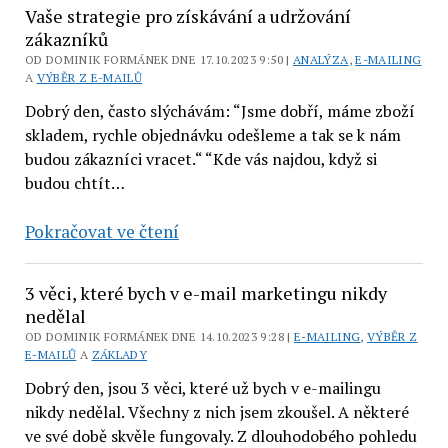
obchodní
lavinu
Vaše strategie pro získávání a udržování
příležitosti
objednávek
zákazníků
OD DOMINIK FORMÁNEK DNE 17.10.2023 9:50 |
ANALÝZA
,
E-MAILING
A
VÝBĚR Z E-MAILŮ
Dobrý den, často slýchávám: “Jsme dobří, máme zboží
skladem, rychle objednávku odešleme a tak se k nám
budou zákazníci vracet.“ “Kde vás najdou, když si
budou chtít…
Vaše
Pokračovat ve čtení
strategie
pro
3 věci, které bych v e-mail marketingu nikdy
získávání
nedělal
a udržování
OD DOMINIK FORMÁNEK DNE 14.10.2023 9:28 |
E-MAILING
,
VÝBĚR Z
E-MAILŮ
A
ZÁKLADY
zákazníků
Dobrý den, jsou 3 věci, které už bych v e-mailingu
nikdy nedělal. Všechny z nich jsem zkoušel. A některé
ve své době skvěle fungovaly. Z dlouhodobého pohledu