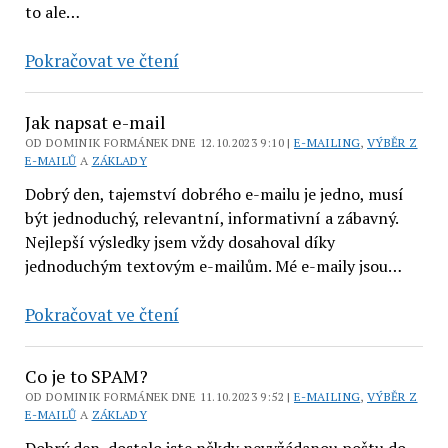
to ale…
3
Pokračovat ve čtení
věci,
které
Jak napsat e-mail
bych
OD DOMINIK FORMÁNEK DNE 12.10.2023 9:10 |
E-MAILING
,
VÝBĚR Z
v e-
E-MAILŮ
A
ZÁKLADY
mail
Dobrý den, tajemství dobrého e-mailu je jedno, musí
marketingu
být jednoduchý, relevantní, informativní a zábavný.
nikdy
Nejlepší výsledky jsem vždy dosahoval díky
jednoduchým textovým e-mailům. Mé e-maily jsou…
nedělal
Jak
Pokračovat ve čtení
napsat
e-
Co je to SPAM?
mail
OD DOMINIK FORMÁNEK DNE 11.10.2023 9:52 |
E-MAILING
,
VÝBĚR Z
E-MAILŮ
A
ZÁKLADY