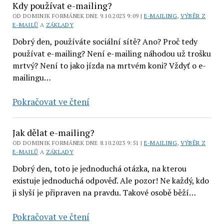
příjmení
Kdy používat e-mailing?
a jmen
OD DOMINIK FORMÁNEK DNE 9.10.2023 9:09 |
E-MAILING
,
VÝBĚR Z
v e-
E-MAILŮ
A
ZÁKLADY
mailingu
Dobrý den, používáte sociální sítě? Ano? Proč tedy
nemám
používat e-mailing? Není e-mailing náhodou už trošku
rád
mrtvý? Není to jako jízda na mrtvém koni? Vždyť o e-
mailingu…
Kdy
Pokračovat ve čtení
používat
e-
Jak dělat e-mailing?
mailing?
OD DOMINIK FORMÁNEK DNE 8.10.2023 9:51 |
E-MAILING
,
VÝBĚR Z
E-MAILŮ
A
ZÁKLADY
Dobrý den, toto je jednoduchá otázka, na kterou
existuje jednoduchá odpověď. Ale pozor! Ne každý, kdo
ji slyší je připraven na pravdu. Takové osobě běží…
Jak
Pokračovat ve čtení