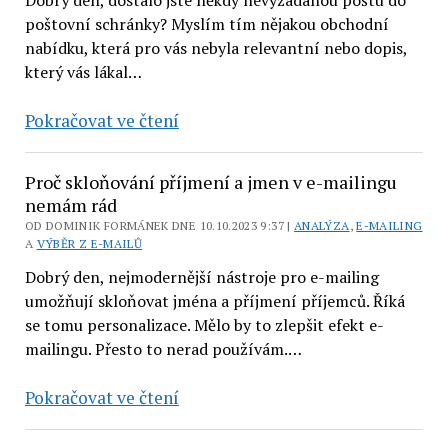
Dobrý den, dostalo jste někdy nevyžádanou poštu do
poštovní schránky? Myslím tím nějakou obchodní
nabídku, která pro vás nebyla relevantní nebo dopis,
který vás lákal…
Co
Pokračovat ve čtení
je
to
Proč skloňování příjmení a jmen v e-mailingu
SPAM?
nemám rád
OD DOMINIK FORMÁNEK DNE 10.10.2023 9:37 |
ANALÝZA
,
E-MAILING
A
VÝBĚR Z E-MAILŮ
Dobrý den, nejmodernější nástroje pro e-mailing
umožňují skloňovat jména a příjmení příjemců. Říká
se tomu personalizace. Mělo by to zlepšit efekt e-
mailingu. Přesto to nerad používám.…
Proč
Pokračovat ve čtení
skloňování