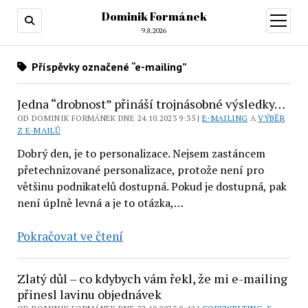
Dominik Formánek
otevřít
menu
9.8.2026
Příspěvky označené “e-mailing”
Jedna “drobnost” přináší trojnásobné výsledky…
OD DOMINIK FORMÁNEK DNE 24.10.2023 9:35 |
E-MAILING
A
VÝBĚR
Z E-MAILŮ
Dobrý den, je to personalizace. Nejsem zastáncem
přetechnizované personalizace, protože není pro
většinu podnikatelů dostupná. Pokud je dostupná, pak
není úplně levná a je to otázka,…
Jedna
Pokračovat ve čtení
“drobnost”
přináší
Zlatý důl – co kdybych vám řekl, že mi e-mailing
trojnásobné
přinesl lavinu objednávek
výsledky…