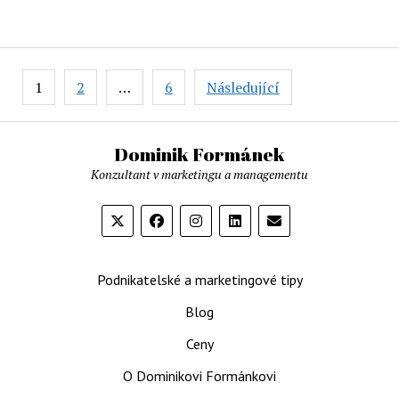
dělat
e-
mailing?
Stránkování
1
2
…
6
Následující
příspěvků
Dominik Formánek
Konzultant v marketingu a managementu
Podnikatelské a marketingové tipy
Blog
Ceny
O Dominikovi Formánkovi