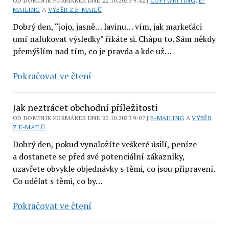
OD DOMINIK FORMÁNEK DNE 22.10.2023 9:42 |
COPYWRITING
,
E-
MAILING
A
VÝBĚR Z E-MAILŮ
Dobrý den, “jojo, jasně… lavinu… vím, jak markeťáci
umí nafukovat výsledky” říkáte si. Chápu to. Sám někdy
přemýšlím nad tím, co je pravda a kde už…
Zlatý
Pokračovat ve čtení
důl
–
Jak neztrácet obchodní příležitosti
co
OD DOMINIK FORMÁNEK DNE 20.10.2023 9:07 |
E-MAILING
A
VÝBĚR
kdybych
Z E-MAILŮ
vám
Dobrý den, pokud vynaložíte veškeré úsilí, peníze
řekl,
a dostanete se před své potenciální zákazníky,
že
uzavřete obvykle objednávky s těmi, co jsou připravení.
Co udělat s těmi, co by…
mi
e-
Jak
Pokračovat ve čtení
mailing
neztrácet
přinesl