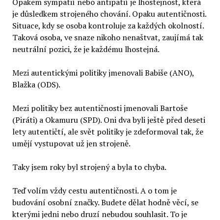
Opakem sympatií nebo antipatií je lhostejnost, která
je důsledkem strojeného chování. Opaku autentičnosti.
Situace, kdy se osoba kontroluje za každých okolností.
Taková osoba, ve snaze nikoho nenaštvat, zaujímá tak
neutrální pozici, že je každému lhostejná.
Mezi autentickými politiky jmenovali Babiše (ANO),
Blažka (ODS).
Mezi politiky bez autentičnosti jmenovali Bartoše
(Piráti) a Okamuru (SPD). Oni dva byli ještě před deseti
lety autentičtí, ale svět politiky je zdeformoval tak, že
umějí vystupovat už jen strojeně.
Taky jsem roky byl strojený a byla to chyba.
Teď volím vždy cestu autentičnosti. A o tom je
budování osobní značky. Budete dělat hodně věcí, se
kterými jedni nebo druzí nebudou souhlasit. To je