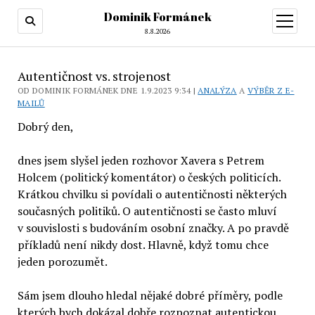
Dominik Formánek
otevřít
menu
8.8.2026
Autentičnost vs. strojenost
OD DOMINIK FORMÁNEK DNE 1.9.2023 9:34 |
ANALÝZA
A
VÝBĚR Z E-
MAILŮ
Dobrý den,
dnes jsem slyšel jeden rozhovor Xavera s Petrem
Holcem (politický komentátor) o českých politicích.
Krátkou chvilku si povídali o autentičnosti některých
současných politiků. O autentičnosti se často mluví
v souvislosti s budováním osobní značky. A po pravdě
příkladů není nikdy dost. Hlavně, když tomu chce
jeden porozumět.
Sám jsem dlouho hledal nějaké dobré příměry, podle
kterých bych dokázal dobře rozpoznat autentickou