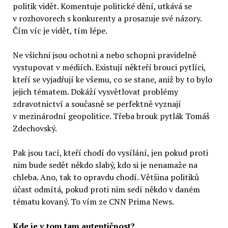
politik vidět. Komentuje politické dění, utkává se
v rozhovorech s konkurenty a prosazuje své názory.
Čím víc je vidět, tím lépe.
Ne všichni jsou ochotni a nebo schopni pravidelně
vystupovat v médiích. Existují někteří brouci pytlíci,
kteří se vyjadřují ke všemu, co se stane, aniž by to bylo
jejich tématem. Dokáží vysvětlovat problémy
zdravotnictví a současně se perfektně vyznají
v mezinárodní geopolitice. Třeba brouk pytlák Tomáš
Zdechovský.
Pak jsou tací, kteří chodí do vysílání, jen pokud proti
nim bude sedět někdo slabý, kdo si je nenamaže na
chleba. Ano, tak to opravdu chodí. Většina politiků
účast odmítá, pokud proti nim sedí někdo v daném
tématu kovaný. To vím ze CNN Prima News.
Kde je v tom tam autentičnost?