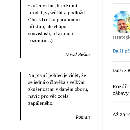
zkušenostmi, které umí
prodat, vysvětlit a podložit.
Občas trošku paranoidní
přístup, ale chápu
souvislosti, a tak mu i
strategi
rozumím. :)
Další př
David Beška
Další z
A
Na první pohled je vidět, že
se jedná o člověka s velkými
Rozdíl
zkušenostmi v daném oboru,
zábavy
navíc pro věc zcela
zapáleného.
Až za r
Roman