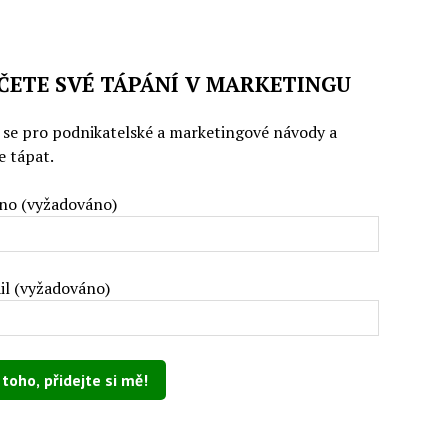
ČETE SVÉ TÁPÁNÍ V MARKETINGU
e se pro podnikatelské a marketingové návody a
e tápat.
no (vyžadováno)
il (vyžadováno)
 toto pole prázdné.