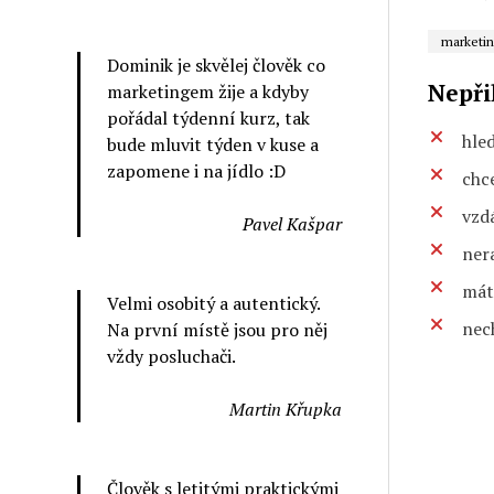
marketin
Dominik je skvělej člověk co
Nepři
marketingem žije a kdyby
pořádal týdenní kurz, tak
hle
bude mluvit týden v kuse a
zapomene i na jídlo :D
chc
vzd
Pavel Kašpar
nera
máte
Velmi osobitý a autentický.
nec
Na první místě jsou pro něj
vždy posluchači.
Martin Křupka
Člověk s letitými praktickými