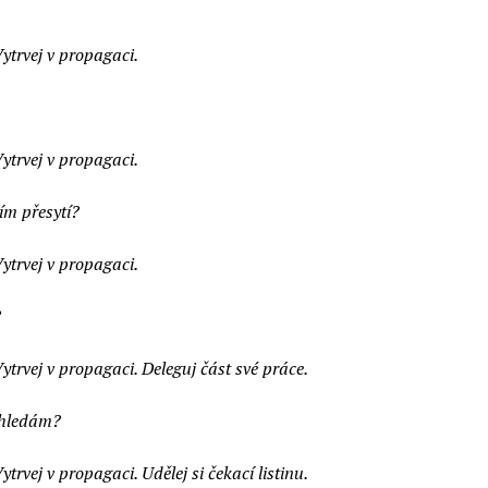
Vytrvej v propagaci.
Vytrvej v propagaci.
ím přesytí?
Vytrvej v propagaci.
?
ytrvej v propagaci. Deleguj část své práce.
ehledám?
trvej v propagaci. Udělej si čekací listinu.