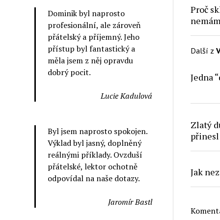
Proč sk
Dominik byl naprosto
nemám
profesionální, ale zároveň
přátelský a příjemný. Jeho
přístup byl fantastický a
Další z
V
měla jsem z něj opravdu
dobrý pocit.
Jedna “
Lucie Kadulová
Zlatý d
Byl jsem naprosto spokojen.
přinesl
Výklad byl jasný, doplněný
reálnými příklady. Ovzduší
přátelské, lektor ochotně
Jak nez
odpovídal na naše dotazy.
Jaromír Bastl
Komentá