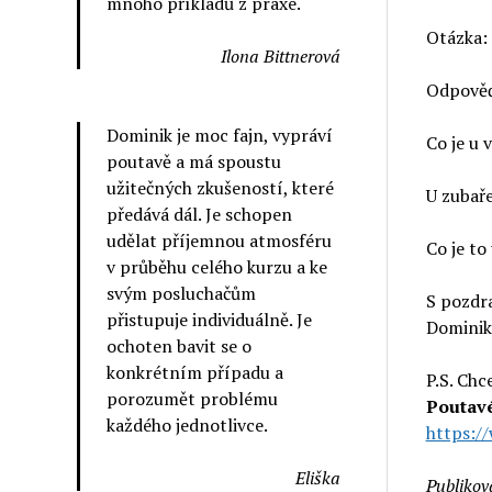
mnoho příkladů z praxe.
Otázka:
Ilona Bittnerová
Odpově
Dominik je moc fajn, vypráví
Co je u 
poutavě a má spoustu
užitečných zkušeností, které
U zubaře
předává dál. Je schopen
udělat příjemnou atmosféru
Co je to
v průběhu celého kurzu a ke
svým posluchačům
S pozdr
přistupuje individuálně. Je
Dominik
ochoten bavit se o
konkrétním případu a
P.S. Chc
porozumět problému
Poutavé
každého jednotlivce.
https:/
Eliška
Publikov