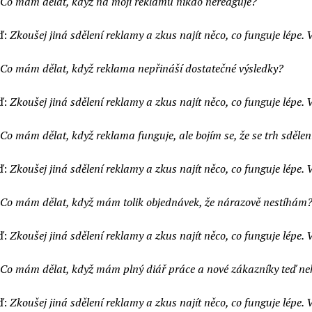
Co mám dělat, když na moji reklamu nikdo nereaguje?
ď:
Zkoušej jiná sdělení reklamy a zkus najít něco, co funguje lépe. 
Co mám dělat, když reklama nepřináší dostatečné výsledky?
ď:
Zkoušej jiná sdělení reklamy a zkus najít něco, co funguje lépe. 
Co mám dělat, když reklama funguje, ale bojím se, že se trh sdělen
ď:
Zkoušej jiná sdělení reklamy a zkus najít něco, co funguje lépe. 
Co mám dělat, když mám tolik objednávek, že nárazově nestíhám
ď:
Zkoušej jiná sdělení reklamy a zkus najít něco, co funguje lépe. V
Co mám dělat, když mám plný diář práce a nové zákazníky teď n
ď:
Zkoušej jiná sdělení reklamy a zkus najít něco, co funguje lépe. Vy