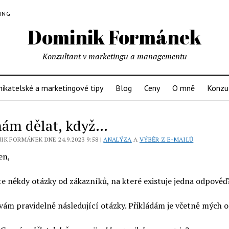
LING
Dominik Formánek
Konzultant v marketingu a managementu
ikatelské a marketingové tipy
Blog
Ceny
O mně
Konzu
ám dělat, když…
K FORMÁNEK DNE 24.9.2023 9:58 |
ANALÝZA
A
VÝBĚR Z E-MAILŮ
en,
e někdy otázky od zákazníků, na které existuje jedna odpověď
vám pravidelně následující otázky. Přikládám je včetně mých 