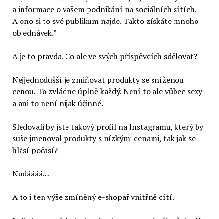
a informace o vašem podnikání na sociálních sítích.
A ono si to své publikum najde. Takto získáte mnoho
objednávek.”
A je to pravda. Co ale ve svých příspěvcích sdělovat?
Nejjednodušší je zmiňovat produkty se sníženou
cenou. To zvládne úplně každý. Není to ale vůbec sexy
a ani to není nijak účinné.
Sledovali by jste takový profil na Instagramu, který by
suše jmenoval produkty s nízkými cenami, tak jak se
hlásí počasí?
Nudáááá…
A to i ten výše zmíněný e-shopař vnitřně cítí.