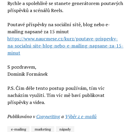
Rychle a spolehlivě se stanete generátorem poutavých
příspěvků a scénářů Reels.
Poutavé příspěvky na sociální sítě, blog nebo e-
mailing napsané za 15 minut
https://www.naucmese.cz/kurz/poutave-prispevky-
na-socialni-site-blog-nebo-e-mailing-napsane-za-15-
minut
S pozdravem,
Dominik Formánek
P.S. Čím déle tento postup používám, tím víc
nacházím využití. Tím víc mě baví publikovat
příspěvky a videa.
Publikováno v
Copywriting
a
Výběr z e-mailů
e-mailing
marketing
nápady