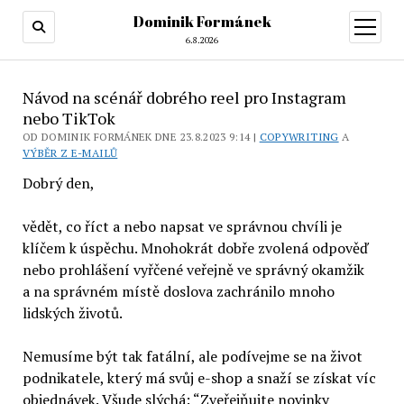
Dominik Formánek
otevřít
menu
6.8.2026
Návod na scénář dobrého reel pro Instagram
nebo TikTok
OD DOMINIK FORMÁNEK DNE 23.8.2023 9:14 |
COPYWRITING
A
VÝBĚR Z E-MAILŮ
Dobrý den,
vědět, co říct a nebo napsat ve správnou chvíli je
klíčem k úspěchu. Mnohokrát dobře zvolená odpověď
nebo prohlášení vyřčené veřejně ve správný okamžik
a na správném místě doslova zachránilo mnoho
lidských životů.
Nemusíme být tak fatální, ale podívejme se na život
podnikatele, který má svůj e-shop a snaží se získat víc
objednávek. Všude slýchá: “Zveřejňujte novinky