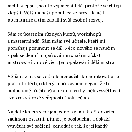
mohli zlepšit. Jsou to výjimeční lidé, protože se chtějí
zlepšit. Většina naší populace se přestala učit
po maturitě a tím zabalili svůj osobní rozvoj.
Sám se účastním různých kurzů, workshopů
a mastermindů. Sám mám své učitele, kteří mi
pomáhají posunout se dál. Něco nového se naučím
a pak se denním opakováním snažím získat
mistrovství v nové věci. Jen opakování dělá mistra.
Většina z nás se ve škole nenaučila komunikovat a to
platí i to těch, u kterých očekáváme nejvíc, že to
budou umět (učitelé) a nebo ti, co by měli vysvětlovat
své kroky široké veřejnosti (politici) atd.
Najdete kolem sebe jen jednotky lidí, kteří dokážou
zaujmout ostatní, přimět je poslouchat a dokáží
vysvětlit své sdělení jednoduše tak, že jej každý