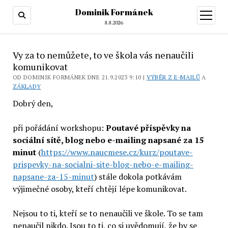
Dominik Formánek
otevřít
menu
8.8.2026
Vy za to nemůžete, to ve škola vás nenaučili
komunikovat
OD DOMINIK FORMÁNEK DNE 21.9.2023 9:10 |
VÝBĚR Z E-MAILŮ
A
ZÁKLADY
Dobrý den,
při pořádání workshopu:
Poutavé příspěvky na
sociální sítě, blog nebo e-mailing napsané za 15
minut
(
https://www.naucmese.cz/kurz/poutave-
prispevky-na-socialni-site-blog-nebo-e-mailing-
napsane-za-15-minut
) stále dokola potkávám
výjimečné osoby, kteří chtějí lépe komunikovat.
Nejsou to ti, kteří se to nenaučili ve škole. To se tam
nenaučil nikdo. Jsou to ti, co si uvědomují, že by se