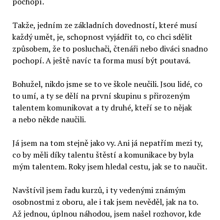
pochopí.
Takže, jedním ze základních dovedností, které musí
každý umět, je, schopnost vyjádřit to, co chci sdělit
způsobem, že to posluchači, čtenáři nebo diváci snadno
pochopí. A ještě navíc ta forma musí být poutavá.
Bohužel, nikdo jsme se to ve škole neučili. Jsou lidé, co
to umí, a ty se dělí na první skupinu s přirozeným
talentem komunikovat a ty druhé, kteří se to nějak
a nebo někde naučili.
Já jsem na tom stejně jako vy. Ani já nepatřím mezi ty,
co by měli díky talentu štěstí a komunikace by byla
mým talentem. Roky jsem hledal cestu, jak se to naučit.
Navštívil jsem řadu kurzů, i ty vedenými známým
osobnostmi z oboru, ale i tak jsem nevěděl, jak na to.
Až jednou, úplnou náhodou, jsem našel rozhovor, kde