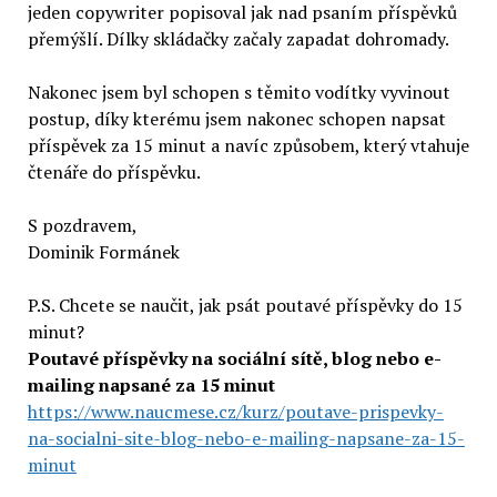
jeden copywriter popisoval jak nad psaním příspěvků
přemýšlí. Dílky skládačky začaly zapadat dohromady.
Nakonec jsem byl schopen s těmito vodítky vyvinout
postup, díky kterému jsem nakonec schopen napsat
příspěvek za 15 minut a navíc způsobem, který vtahuje
čtenáře do příspěvku.
S pozdravem,
Dominik Formánek
P.S. Chcete se naučit, jak psát poutavé příspěvky do 15
minut?
Poutavé příspěvky na sociální sítě, blog nebo e-
mailing napsané za 15 minut
https://www.naucmese.cz/kurz/poutave-prispevky-
na-socialni-site-blog-nebo-e-mailing-napsane-za-15-
minut