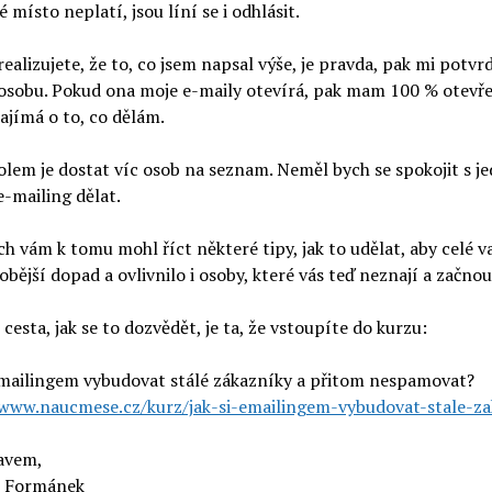
 místo neplatí, jsou líní se i odhlásit.
ealizujete, že to, co jsem napsal výše, je pravda, pak mi potvrd
osobu. Pokud ona moje e-maily otevírá, pak mam 100 % otevření
zajímá o to, co dělám.
em je dostat víc osob na seznam. Neměl bych se spokojit s jed
e-mailing dělat.
ch vám k tomu mohl říct některé tipy, jak to udělat, aby celé
bější dopad a ovlivnilo i osoby, které vás teď neznají a začnou 
 cesta, jak se to dozvědět, je ta, že vstoupíte do kurzu:
e-mailingem vybudovat stálé zákazníky a přitom nespamovat?
/www.naucmese.cz/kurz/jak-si-emailingem-vybudovat-stale-z
avem,
 Formánek