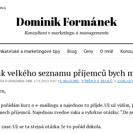
LING
Dominik Formánek
Konzultant v marketingu a managementu
ikatelské a marketingové tipy
Blog
Ceny
O mně
Konzu
ak velkého seznamu příjemců bych mě
K FORMÁNEK DNE 17.9.2023 9:07 |
E-MAILING
,
VÝBĚR Z E-MAILŮ
A
ZÁKLAD
en,
k pořádám kurz o e-mailingu a najednou to přijde. Už už vidím,
mech příjemců. Najednou zvedne ruku a vyhrkne otázku: “
Do ja
zase. Už se ta stejná otázka. Je to pořád dokola.