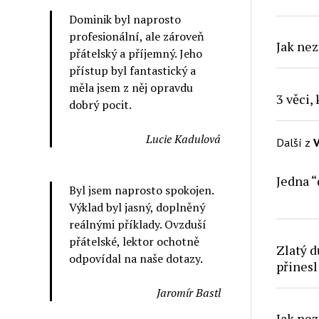
Dominik byl naprosto
profesionální, ale zároveň
Jak nez
přátelský a příjemný. Jeho
přístup byl fantastický a
měla jsem z něj opravdu
3 věci,
dobrý pocit.
Lucie Kadulová
Další z
V
Jedna “
Byl jsem naprosto spokojen.
Výklad byl jasný, doplněný
reálnými příklady. Ovzduší
přátelské, lektor ochotně
Zlatý d
odpovídal na naše dotazy.
přinesl
Jaromír Bastl
Jak nez