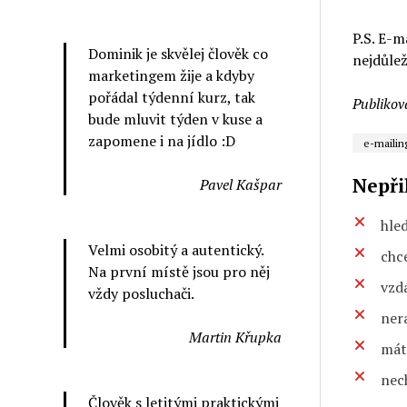
P.S. E-m
Dominik je skvělej člověk co
nejdůlež
marketingem žije a kdyby
pořádal týdenní kurz, tak
Publikov
bude mluvit týden v kuse a
zapomene i na jídlo :D
e-mailin
Nepři
Pavel Kašpar
hle
Velmi osobitý a autentický.
chc
Na první místě jsou pro něj
vzd
vždy posluchači.
nera
Martin Křupka
máte
nec
Člověk s letitými praktickými