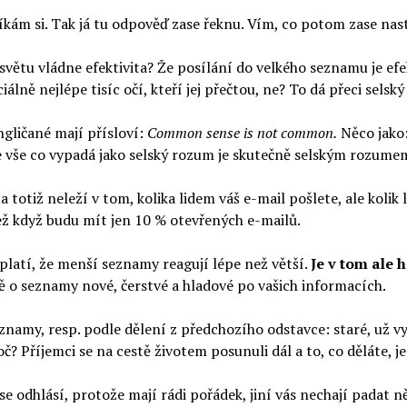
říkám si. Tak já tu odpověď zase řeknu. Vím, co potom zase n
 světu vládne efektivita? Že posílání do velkého seznamu je e
iálně nejlépe tisíc očí, kteří jej přečtou, ne? To dá přeci selsk
gličané mají přísloví:
Common sense is not common.
Něco jako:
e vše co vypadá jako selský rozum je skutečně selským rozume
a totiž neleží v tom, kolika lidem váš e-mail pošlete, ale kolik li
ež když budu mít jen 10 % otevřených e-mailů.
latí, že menší seznamy reagují lépe než větší.
Je v tom ale h
 o seznamy nové, čerstvé a hladové po vašich informacích.
znamy, resp. podle dělení z předchozího odstavce: staré, už vy
oč? Příjemci se na cestě životem posunuli dál a to, co děláte, j
se odhlásí, protože mají rádi pořádek, jiní vás nechají pada