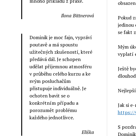
mnoho příkladů z praxe.
obsazené
Ilona Bittnerová
Pokud zr
jedinou 
se fakt 
Dominik je moc fajn, vypráví
poutavě a má spoustu
Mým úkol
užitečných zkušeností, které
vyplatí 
předává dál. Je schopen
udělat příjemnou atmosféru
Ještě by
v průběhu celého kurzu a ke
dlouhodo
svým posluchačům
přistupuje individuálně. Je
Nejlepší
ochoten bavit se o
konkrétním případu a
Jak si 
porozumět problému
https:/
každého jednotlivce.
S pozdr
Eliška
Dominik