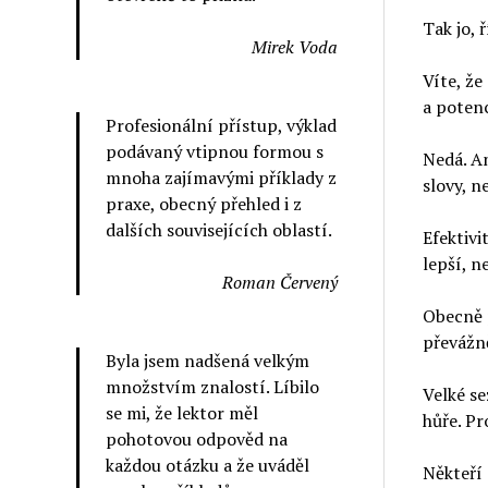
Tak jo, 
Mirek Voda
Víte, že
a potenc
Profesionální přístup, výklad
podávaný vtipnou formou s
Nedá. An
mnoha zajímavými příklady z
slovy, n
praxe, obecný přehled i z
dalších souvisejících oblastí.
Efektivit
lepší, n
Roman Červený
Obecně p
převážně
Byla jsem nadšená velkým
množstvím znalostí. Líbilo
Velké se
se mi, že lektor měl
hůře. Pr
pohotovou odpověd na
každou otázku a že uváděl
Někteří 