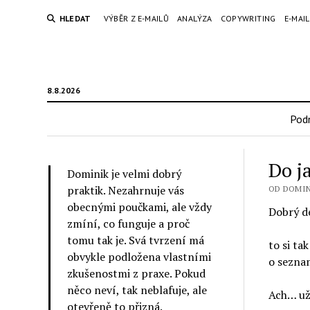
HLEDAT
VÝBĚR Z E-MAILŮ
ANALÝZA
COPYWRITING
E-MAI
8.8.2026
Podn
Do j
Dominik je velmi dobrý
praktik. Nezahrnuje vás
OD DOMINI
obecnými poučkami, ale vždy
Dobrý d
zmíní, co funguje a proč
tomu tak je. Svá tvrzení má
to si ta
obvykle podložena vlastními
o sezna
zkušenostmi z praxe. Pokud
něco neví, tak neblafuje, ale
Ach… už 
otevřeně to přizná.