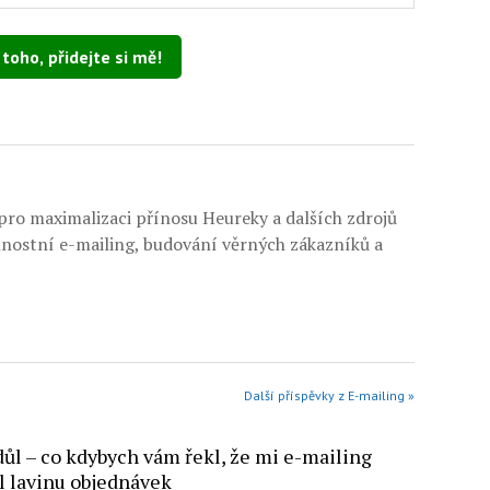
 toto pole prázdné.
ro maximalizaci přínosu Heureky a dalších zdrojů
nnostní e-mailing, budování věrných zákazníků a
Další příspěvky z E-mailing »
důl – co kdybych vám řekl, že mi e-mailing
l lavinu objednávek