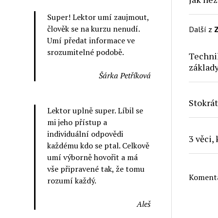
Super! Lektor umí zaujmout,
člověk se na kurzu nenudí.
Další z
Z
Umí předat informace ve
srozumitelné podobě.
Technik
základ
Šárka Petříková
Stokrát
Lektor uplně super. Líbil se
mi jeho přístup a
individuální odpovědi
3 věci,
každému kdo se ptal. Celkově
umí výborně hovořit a má
vše připravené tak, že tomu
Komentá
rozumí každý.
Aleš