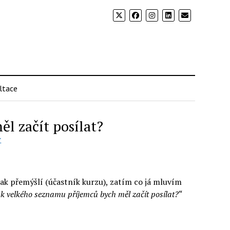
ltace
l začít posílat?
Y
 jak přemýšlí (účastník kurzu), zatím co já mluvím
k velkého seznamu příjemců bych měl začít posílat?
“