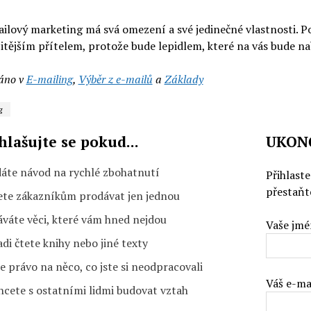
ailový marketing má svá omezení a své jedinečné vlastnosti. Po
itějším přítelem, protože bude lepidlem, které na vás bude na
áno v
E-mailing
,
Výběr z e-mailů
a
Základy
g
hlašujte se pokud...
UKON
dáte návod na rychlé zbohatnutí
Přihlast
přestaňt
ete zákazníkům prodávat jen jednou
áváte věci, které vám hned nejdou
Vaše jmé
di čtete knihy nebo jiné texty
 právo na něco, co jste si neodpracovali
Váš e-ma
hcete s ostatními lidmi budovat vztah