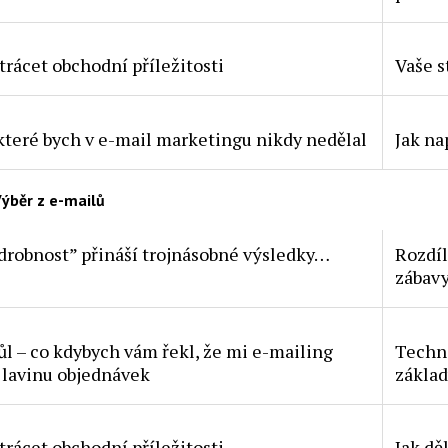
trácet obchodní příležitosti
Vaše s
 které bych v e-mail marketingu nikdy nedělal
Jak na
ýběr z e-mailů
drobnost” přináší trojnásobné výsledky…
Rozdíl
zábav
ůl – co kdybych vám řekl, že mi e-mailing
Techni
 lavinu objednávek
zákla
trácet obchodní příležitosti
Jak dě