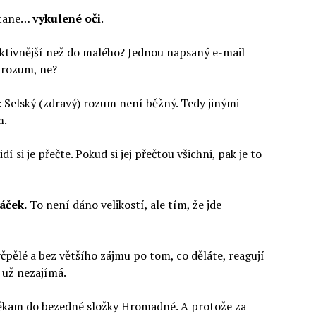
astane…
vykulené oči
.
fektivnější než do malého? Jednou napsaný e-mail
ý rozum, ne?
 Selský (zdravý) rozum není běžný. Tedy jinými
m.
dí si je přečte. Pokud si jej přečtou všichni, pak je to
áček.
To není dáno velikostí, ale tím, že jde
čpělé a bez většího zájmu po tom, co děláte, reagují
e už nezajímá.
t někam do bezedné složky Hromadné. A protože za