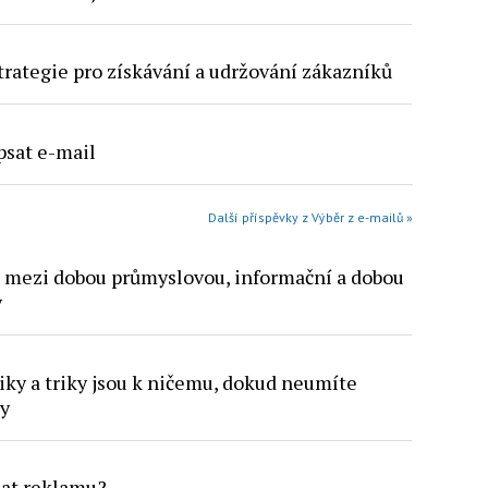
trategie pro získávání a udržování zákazníků
psat e-mail
Další příspěvky z Výběr z e-mailů »
 mezi dobou průmyslovou, informační a dobou
y
ky a triky jsou k ničemu, dokud neumíte
dy
lat reklamu?