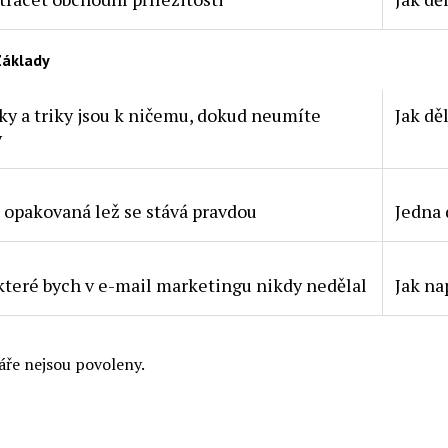
áklady
y a triky jsou k ničemu, dokud neumíte
Jak dě
y
 opakovaná lež se stává pravdou
Jedna 
 které bych v e-mail marketingu nikdy nedělal
Jak na
ře nejsou povoleny.