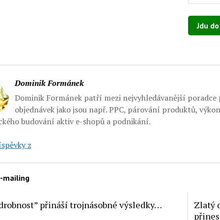
Ponechte
Dominik Formánek
Dominik Formánek patří mezi nejvyhledávanější poradce p
objednávek jako jsou např. PPC, párování produktů, výko
ckého budování aktiv e-shopů a podnikání.
íspěvky z
-mailing
drobnost” přináší trojnásobné výsledky…
Zlatý 
přines