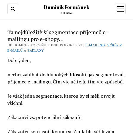
Dominik Formánek
otevřít
menu
8.8.2026
Ta nejdůležitější segmentace příjemců e-
mailingu pro e-shopy…
OD DOMINIK FORMÁNEK DNE 19.8.2023 9:22 |
E-MAILING
,
VÝBĚR Z
E-MAILŮ
A
ZÁKLADY
Dobrý den,
nechci zabíhat do hlubokých filosofií, jak segmentovat
příjemce e-mailingu. Čím víc učitelů, tím víc způsobů.
Je však jedna segmentace, kterou by si měli osvojit
všichni.
Zákazníci vs. potenciální zákazníci
Zákazníci jsou jasní. Koupili si. Zaplatili, věřili vám