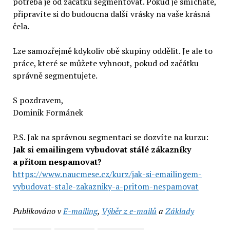
potřeba je od začátku segmentovat. Pokud je smícháte,
připravíte si do budoucna další vrásky na vaše krásná
čela.
Lze samozřejmě kdykoliv obě skupiny oddělit. Je ale to
práce, které se můžete vyhnout, pokud od začátku
správně segmentujete.
S pozdravem,
Dominik Formánek
P.S. Jak na správnou segmentaci se dozvíte na kurzu:
Jak si emailingem vybudovat stálé zákazníky
a přitom nespamovat?
https://www.naucmese.cz/kurz/jak-si-emailingem-
vybudovat-stale-zakazniky-a-pritom-nespamovat
Publikováno v
E-mailing
,
Výběr z e-mailů
a
Základy